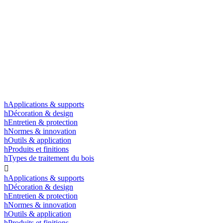
h
Applications & supports
h
Décoration & design
h
Entretien & protection
h
Normes & innovation
h
Outils & application
h
Produits et finitions
h
Types de traitement du bois

h
Applications & supports
h
Décoration & design
h
Entretien & protection
h
Normes & innovation
h
Outils & application
h
Produits et finitions