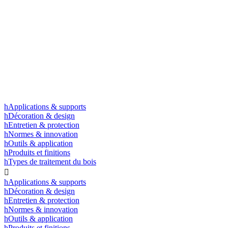
h
Applications & supports
h
Décoration & design
h
Entretien & protection
h
Normes & innovation
h
Outils & application
h
Produits et finitions
h
Types de traitement du bois

h
Applications & supports
h
Décoration & design
h
Entretien & protection
h
Normes & innovation
h
Outils & application
h
Produits et finitions