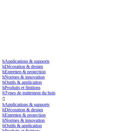
h
Applications & supports
h
Décoration & design
h
Entretien & protection
h
Normes & innovation
h
Outils & application
h
Produits et finitions
h
Types de traitement du bois

h
Applications & supports
h
Décoration & design
h
Entretien & protection
h
Normes & innovation
h
Outils & application
h
Produits et finitions