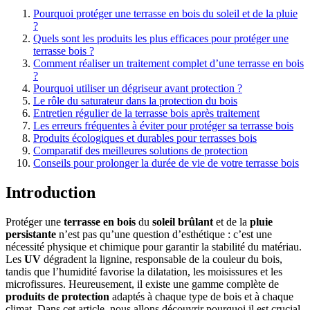
Pourquoi protéger une terrasse en bois du soleil et de la pluie
?
Quels sont les produits les plus efficaces pour protéger une
terrasse bois ?
Comment réaliser un traitement complet d’une terrasse en bois
?
Pourquoi utiliser un dégriseur avant protection ?
Le rôle du saturateur dans la protection du bois
Entretien régulier de la terrasse bois après traitement
Les erreurs fréquentes à éviter pour protéger sa terrasse bois
Produits écologiques et durables pour terrasses bois
Comparatif des meilleures solutions de protection
Conseils pour prolonger la durée de vie de votre terrasse bois
Introduction
Protéger une
terrasse en bois
du
soleil brûlant
et de la
pluie
persistante
n’est pas qu’une question d’esthétique : c’est une
nécessité physique et chimique pour garantir la stabilité du matériau.
Les
UV
dégradent la lignine, responsable de la couleur du bois,
tandis que l’humidité favorise la dilatation, les moisissures et les
microfissures. Heureusement, il existe une gamme complète de
produits de protection
adaptés à chaque type de bois et à chaque
climat. Dans cet article, nous allons découvrir pourquoi il est crucial