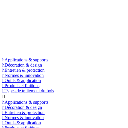
h
Applications & supports
h
Décoration & design
h
Entretien & protection
h
Normes & innovation
h
Outils & application
h
Produits et finitions
h
Types de traitement du bois

h
Applications & supports
h
Décoration & design
h
Entretien & protection
h
Normes & innovation
h
Outils & application
h
Produits et finitions